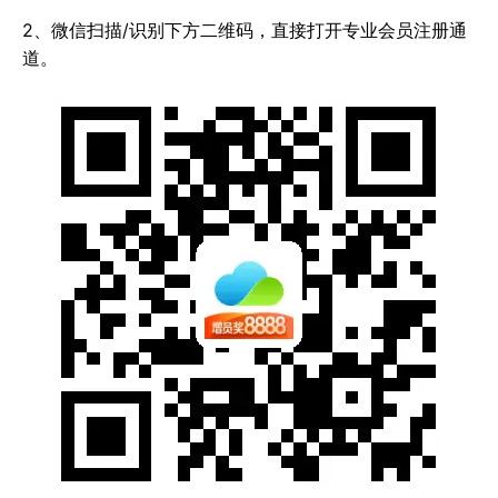
2、微信扫描/识别下方二维码，直接打开专业会员注册通
道。