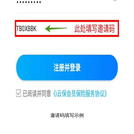
邀请码填写示例