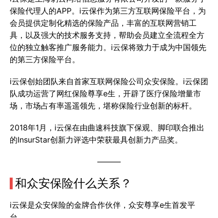
保险代理人的APP。i云保作为第三方互联网保险平台，为
会员提供定制化精选的保险产品，丰富的互联网营销工
具，以及强大的技术服务支持，帮助会员建立全流程全方
位的独立触客推广服务能力。i云保将致力于成为中国领先
的第三方保险平台。
i云保创始团队来自首家互联网保险公司众安保险。i云保团
队成功运营了网红保险尊享e生，开辟了医疗保险增量市
场，市场占有率遥遥领先，堪称保险行业创新的标杆。
2018年1月，i云保在由曲速科技旗下保观、脚印联合推出
的InsurStar创新力评选中荣获最具创新力产品奖。
———
和众安保险什么关系？
i云保是众安保险的金牌合作伙伴，众安尊享e生首发平
台。