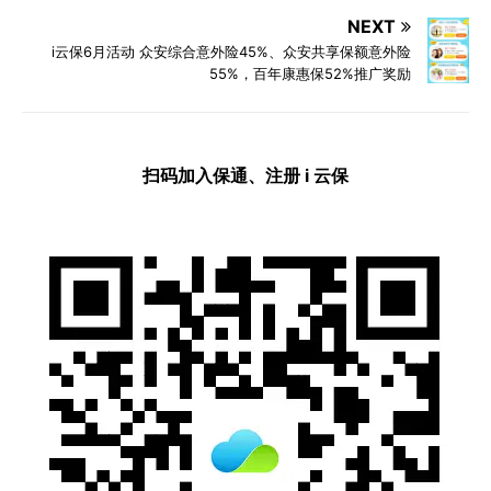
NEXT
i云保6月活动 众安综合意外险45%、众安共享保额意外险
55%，百年康惠保52%推广奖励
扫码加入保通、注册 i 云保