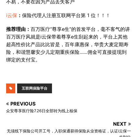
不易，不要在因为产品丢失客户
i云保
：
保险代理人注册互联网平台第 1 位！！！
推荐理由：
百万医疗“尊享e生”的首发平台，毫不客气的讲
百万医疗风就是i云保带着尊享e生刮起来的，平台上其他
超高性价比产品比比皆是，百年康惠保，华贵大麦定期寿
险，和谐慧馨安少儿定期重疾保险……佣金可直接提现到
绑定的支付宝。
互联网保险平台
PREVIOUS
众安尊享医疗险7.26日全部转为线上核保
NEXT
无须线下保险公司开工号，入职保通获得保险从业资格证，认证i云保一