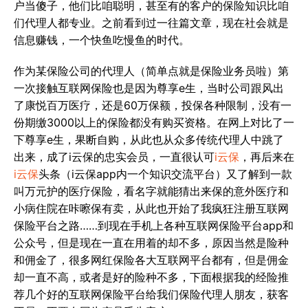
户当傻子，他们比咱聪明，甚至有的客户的保险知识比咱
们代理人都专业。之前看到过一往篇文章，现在社会就是
信息赚钱，一个快鱼吃慢鱼的时代。
作为某保险公司的代理人（简单点就是保险业务员啦）第
一次接触互联网保险也是因为尊享e生，当时公司跟风出
了康悦百万医疗，还是60万保额，投保各种限制，没有一
份期缴3000以上的保险都没有购买资格。在网上对比了一
下尊享e生，果断自购，从此也从众多传统代理人中跳了
出来，成了i云保的忠实会员，一直很认可
i云保
，再后来在
i云保
头条（i云保app内一个知识交流平台）又了解到一款
叫万元护的医疗保险，看名字就能猜出来保的意外医疗和
小病住院在咔嚓保有卖，从此也开始了我疯狂注册互联网
保险平台之路……到现在手机上各种互联网保险平台app和
公众号，但是现在一直在用着的却不多，原因当然是险种
和佣金了，很多网红保险各大互联网平台都有，但是佣金
却一直不高，或者是好的险种不多，下面根据我的经险推
荐几个好的互联网保险平台给我们保险代理人朋友，获客