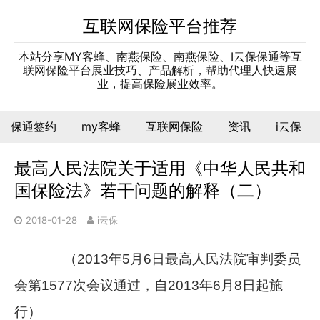
互联网保险平台推荐
本站分享MY客蜂、南燕保险、南燕保险、I云保保通等互
联网保险平台展业技巧、产品解析，帮助代理人快速展
业，提高保险展业效率。
保通签约
my客蜂
互联网保险
资讯
i云保
最高人民法院关于适用《中华人民共和
国保险法》若干问题的解释（二）
2018-01-28
i云保
（
2013
年
5
月
6
日最高人民法院审判委员
会第
1577
次会议通过，自
2013
年
6
月
8
日起施
行）