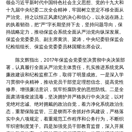
领会习近平新时代中国特色社会主义思想、党的十九大和
十九届中央纪委二次全会精神，牢固树立坚定不移全面从
严治党、持之以恒正风肃纪的决心和信心，以永远在路上
的执着韧劲，把“严”字长期坚持下去，坚持问题导向，保
持战略定力，推动保监会系统全面从严治党向纵深发展。
保监会党委委员、副主席黄洪、梁涛，中央纪委驻保监会
纪检组组长、保监会党委委员林国耀出席会议。
陈文辉指出，2017年保监会党委坚决贯彻中央决策部
署，认真履行全面从严治党主体责任，扎实推进系统党风
廉政建设和纪检监察工作，取得了明显成效。一是深入学
习贯彻中央精神，推动党员干部坚定理想信念、提高党性
修养、增强廉洁意识，筑牢拒腐防变的思想防线。二是全
面肃清项俊波流毒，坚决拥护并严格执行中央决定，以对
党绝对忠诚、绝对拥戴的政治自觉，着力净化系统政治生
态，重塑保险监管。三是锲而不舍抓好作风建设，严格落
实中央八项规定，着重规范工作程序和公务行为，不断织
牢织密制度笼子。四是加强党员干部教育监督，深入开展