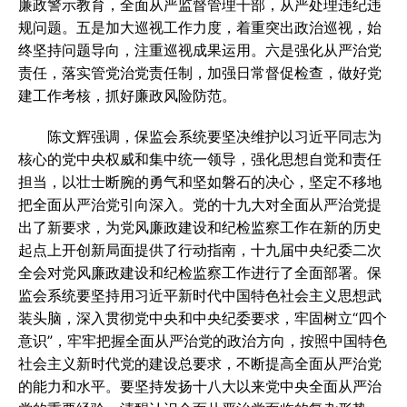
廉政警示教育，全面从严监督管理干部，从严处理违纪违
规问题。五是加大巡视工作力度，着重突出政治巡视，始
终坚持问题导向，注重巡视成果运用。六是强化从严治党
责任，落实管党治党责任制，加强日常督促检查，做好党
建工作考核，抓好廉政风险防范。
陈文辉强调，保监会系统要坚决维护以习近平同志为
核心的党中央权威和集中统一领导，强化思想自觉和责任
担当，以壮士断腕的勇气和坚如磐石的决心，坚定不移地
把全面从严治党引向深入。党的十九大对全面从严治党提
出了新要求，为党风廉政建设和纪检监察工作在新的历史
起点上开创新局面提供了行动指南，十九届中央纪委二次
全会对党风廉政建设和纪检监察工作进行了全面部署。保
监会系统要坚持用习近平新时代中国特色社会主义思想武
装头脑，深入贯彻党中央和中央纪委要求，牢固树立“四个
意识”，牢牢把握全面从严治党的政治方向，按照中国特色
社会主义新时代党的建设总要求，不断提高全面从严治党
的能力和水平。要坚持发扬十八大以来党中央全面从严治