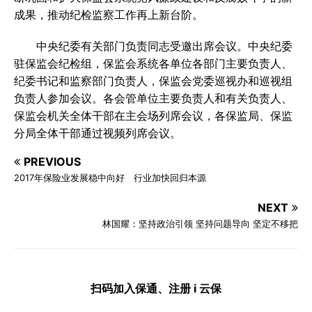
成果，推动纪检监察工作再上新台阶。
中央纪委有关部门负责同志受邀出席会议。中央纪委
驻保监会纪检组，保监会系统各单位各部门主要负责人、
纪委书记和监察部门负责人，保监会党委巡视办和巡视组
负责人参加会议。各会管单位主要负责人和有关负责人、
保监会机关全体干部在主会场列席会议，各保监局、保监
分局全体干部通过视频列席会议。
PREVIOUS
2017年保险业发展稳中向好 行业加快回归本源
NEXT
林国耀：坚持政治引领 坚持问题导向 坚定不移把
扫码加入保通、注册 i 云保