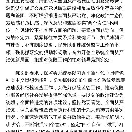
党的重要经验，清醒认识全面从严治党面临的复杂形势，
深刻认识保监会系统党风廉政建设和反腐败斗争存在的问
题和差距，不断增强推进全面从严治党、净化政治生态的
紧迫感和危机感，深入反思和查摆落实“两个责任”不到
位、作风建设不扎实等方面的问题。要坚持问题导向、保
持战略定力，紧紧抓住主要矛盾和关键环节，加强薄弱环
节建设，补齐制度短板，提升以党建统领监管工作的本
领，强化抓落实的狠劲和韧劲，奋力开创全系统全面从严
治党新局面，把党对保险工作的绝对领导落到实处。
陈文辉要求，保监会系统要以习近平新时代中国特色
社会主义思想为指引，切实抓好2018年保监会系统党风廉
政建设和纪检监查工作，为做好保险监管工作、推动保险
业服务经济社会发展提供坚强保障。要以党的政治建设为
统领，全面推进党的各项建设，坚持党要管党、全面从严
治党，认真监督检查党章执行和党的十九大精神贯彻落实
情况，全面营造风清气正的良好政治生态。要旗帜鲜明地
讲政治，不断增强“四个意识”，坚定“四个自信”，做到“四
个服从”，确保保监会系统党风廉政建设和纪检监察工作的