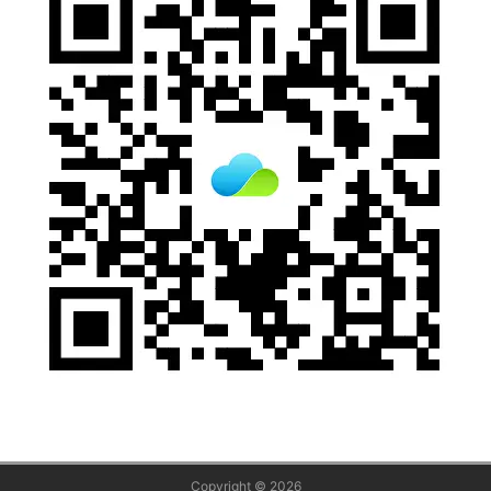
Copyright © 2026