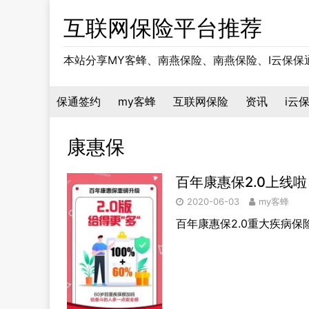
互联网保险平台推荐
本站分享MY客蜂、南燕保险、南燕保险、I云保
保通签约
my客蜂
互联网保险
资讯
i云
康惠保
百年康惠保2.0上线
2020-06-03
my客蜂
百年康惠保2.0重大疾病保