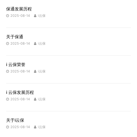
保通发展历程
2025-08-14
i云保
关于保通
2025-08-14
i云保
i 云保荣誉
2025-08-14
i云保
i 云保发展历程
2025-08-14
i云保
关于i云保
2025-08-14
i云保