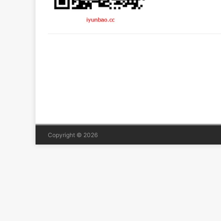
Copyright © 2026