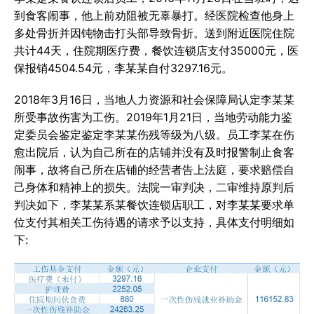
到食客闹事，他上前劝阻被无辜暴打。经医院检查他身上
多处骨折并因钝物击打头部导致骨折。送到附近医院住院
共计44天，住院期医疗费，餐饮连锁店支付35000元，医
保报销4504.54元，李某某自付3297.16元。
2018年3月16日，当地人力资源和社会保障局认定李某某
所受事故伤害为工伤。2019年1月21日，当地劳动能力鉴
定委员会鉴定鉴定李某某伤残等级为八级。员工李某在伤
愈出院后，认为自己所在的店铺并没有及时报警制止食客
闹事，故将自己所在店铺的经营者告上法庭，要求赔偿自
己身体和精神上的损失。法院一审判决，二审维持原判后
判决如下，李某某系某餐饮连锁店职工，对李某某要求单
位支付其相关工伤待遇的请求予以支持，具体支付明细如
下: